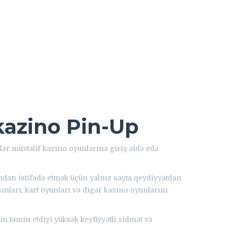
kazino Pin-Up
lər müxtəlif kazino oyunlarına giriş əldə edə
ından istifadə etmək üçün yalnız sayta qeydiyyatdan
ınları, kart oyunları və digər kazino oyunlarını
n təmin etdiyi yüksək keyfiyyətli xidmət və