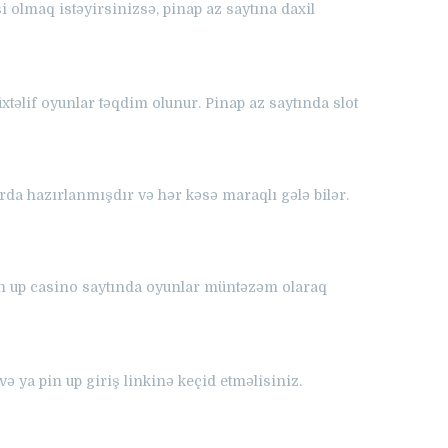
 olmaq istəyirsinizsə, pinap az saytına daxil
təlif oyunlar təqdim olunur. Pinap az saytında slot
rda hazırlanmışdır və hər kəsə maraqlı gələ bilər.
Pin up casino saytında oyunlar müntəzəm olaraq
 ya pin up giriş linkinə keçid etməlisiniz.