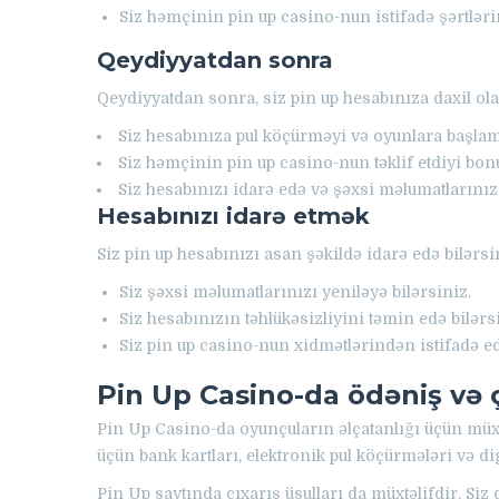
Siz həmçinin pin up casino-nun istifadə şərtləri
Qeydiyyatdan sonra
Qeydiyyatdan sonra, siz pin up hesabınıza daxil ola
Siz hesabınıza pul köçürməyi və oyunlara başlam
Siz həmçinin pin up casino-nun təklif etdiyi bon
Siz hesabınızı idarə edə və şəxsi məlumatlarınızı
Hesabınızı idarə etmək
Siz pin up hesabınızı asan şəkildə idarə edə bilərsi
Siz şəxsi məlumatlarınızı yeniləyə bilərsiniz.
Siz hesabınızın təhlükəsizliyini təmin edə bilərs
Siz pin up casino-nun xidmətlərindən istifadə ed
Pin Up Casino-da ödəniş və ç
Pin Up Casino-da oyunçuların əlçatanlığı üçün müxtə
üçün bank kartları, elektronik pul köçürmələri və di
Pin Up saytında çıxarış üsulları da müxtəlifdir. Siz