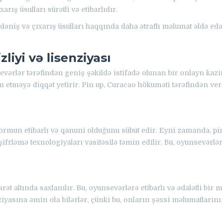
rış üsulları sürətli və etibarlıdır.
dəniş və çıxarış üsulları haqqında daha ətraflı məlumat əldə e
iyi və lisenziyası
vərlər tərəfindən geniş şəkildə istifadə olunan bir onlayn kazi
im etməyə diqqət yetirir. Pin up, Curacao hökuməti tərəfindən ver
ormun etibarlı və qanuni olduğunu sübut edir. Eyni zamanda, pin
 şifrləmə texnologiyaları vasitəsilə təmin edilir. Bu, oyunsevə
t altında saxlanılır. Bu, oyunsevərlərə etibarlı və ədalətli bir
ziyasına əmin ola bilərlər, çünki bu, onların şəxsi məlumatların