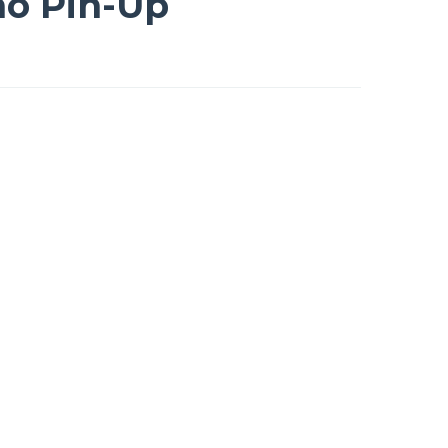
no Pin-Up