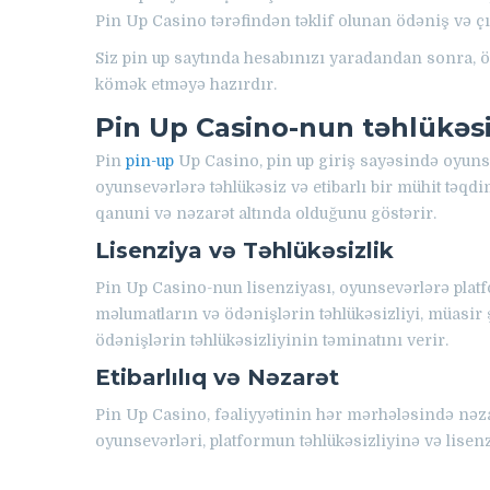
Pin Up Casino tərəfindən təklif olunan ödəniş və çıxa
Siz pin up saytında hesabınızı yaradandan sonra, ö
kömək etməyə hazırdır.
Pin Up Casino-nun təhlükəsizl
Pin
pin-up
Up Casino, pin up giriş sayəsində oyunse
oyunsevərlərə təhlükəsiz və etibarlı bir mühit təqd
qanuni və nəzarət altında olduğunu göstərir.
Lisenziya və Təhlükəsizlik
Pin Up Casino-nun lisenziyası, oyunsevərlərə platf
məlumatların və ödənişlərin təhlükəsizliyi, müasir
ödənişlərin təhlükəsizliyinin təminatını verir.
Etibarlılıq və Nəzarət
Pin Up Casino, fəaliyyətinin hər mərhələsində nəzarə
oyunsevərləri, platformun təhlükəsizliyinə və lisen