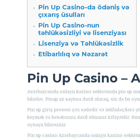
Pin Up Casino-da ödəniş və
çıxarış üsulları
Pin Up Casino-nun
təhlükəsizliyi və lisenziyası
Lisenziya və Təhlükəsizlik
Etibarlılıq və Nəzarət
Pin Up Casino – 
Azərbaycanda onlayn kazino sektorunda pin up marka
bilərlər. Pinap az saytına daxil olaraq, siz də bu oyu
Pin up giriş prosesi çox sadədir və istifadəçilərə 
keçmək və hesabınıza daxil olmanız kifayətdir. Bund
oynaya bilərsiniz.
Pin up casino Azərbaycanda onlayn kazino sektorunda