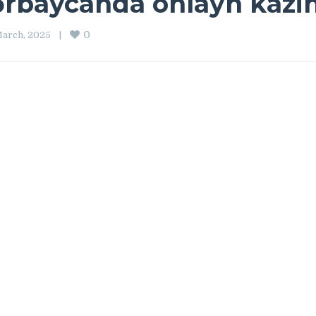
ərbaycanda onlayn kazi
0
arch, 2025    
|